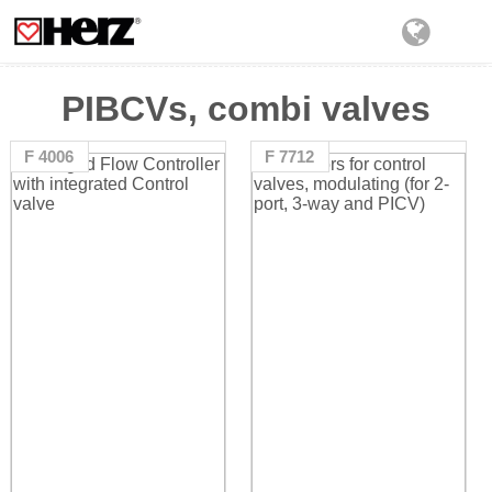
PIBCVs, combi valves
F 4006
F 7712