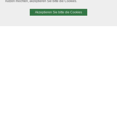
nutzen möchten, akzeptieren Sie bitte die Cookies.
Akzeptieren Sie bitte die Cookies
Flanged Flow Controller with
Actuators for control valves,
integrated Control valve
modulating (for 2-port, 3-way
and PICV)
F 7712