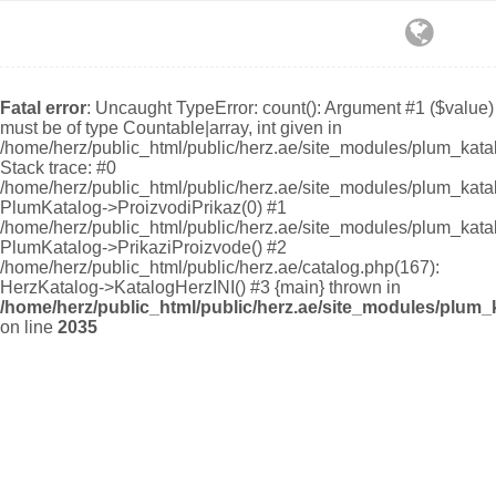
Fatal error
: Uncaught TypeError: count(): Argument #1 ($value)
must be of type Countable|array, int given in
/home/herz/public_html/public/herz.ae/site_modules/plum_kata
Stack trace: #0
/home/herz/public_html/public/herz.ae/site_modules/plum_kata
PlumKatalog->ProizvodiPrikaz(0) #1
/home/herz/public_html/public/herz.ae/site_modules/plum_kata
PlumKatalog->PrikaziProizvode() #2
/home/herz/public_html/public/herz.ae/catalog.php(167):
HerzKatalog->KatalogHerzINI() #3 {main} thrown in
/home/herz/public_html/public/herz.ae/site_modules/plum_
on line
2035