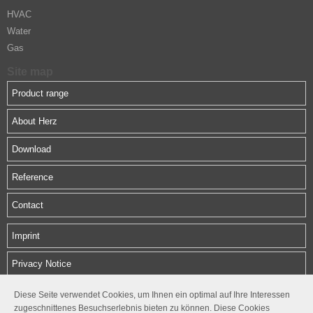
HVAC
Water
Gas
Site map
Product range
About Herz
Download
Reference
Contact
Imprint
Privacy Notice
Diese Seite verwendet Cookies, um Ihnen ein optimal auf Ihre Interessen
HERZ Middle East FZE
zugeschnittenes Besuchserlebnis bieten zu können. Diese Cookies