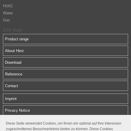
HVAC
Water
Gas
Site map
Product range
About Herz
Download
Reference
Contact
Imprint
Privacy Notice
Diese Seite verwendet Cookies, um Ihnen ein optimal auf Ihre Interessen
HERZ Middle East FZE
zugeschnittenes Besuchserlebnis bieten zu können. Diese Cookies