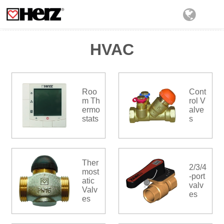
HVAC
Roo
Cont
m Th
rol V
ermo
alve
stats
s
Ther
2/3/4
most
-port
atic
valv
Valv
es
es