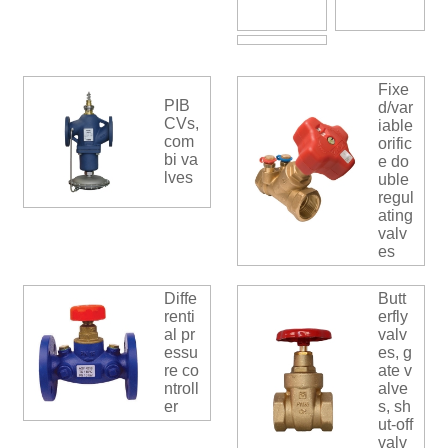
Fixe
PIB
d/var
CVs,
iable
com
orific
bi va
e do
lves
uble
regul
ating
valv
es
Diffe
Butt
renti
erfly
al pr
valv
essu
es, g
re co
ate v
ntroll
alve
er
s, sh
ut-off
valv