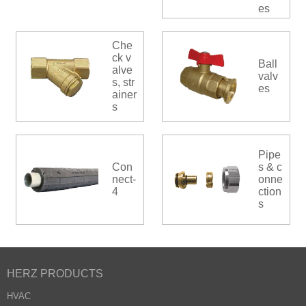
es
Che
ck v
Ball
alve
valv
s, str
es
ainer
s
Pipe
Con
s & c
nect-
onne
4
ction
s
HERZ PRODUCTS
HVAC